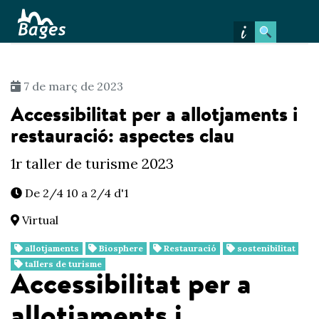
Inici
Comunicats
Formacions
Ajuts i
subvencions
7 de març de 2023
Accessibilitat per a allotjaments i
restauració: aspectes clau
1r taller de turisme 2023
De 2/4 10 a 2/4 d'1
Virtual
allotjaments
Biosphere
Restauració
sostenibilitat
tallers de turisme
Accessibilitat per a
allotjaments i